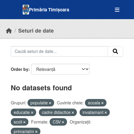
Skip to main content
Primăria Timișoara
Seturi de date
Order by
No datasets found
Grupuri:
populatie
Cuvinte cheie:
scoala
educatie
cadre didactice
invatamant
scoli
Formate:
CSV
Organizații:
primariatm