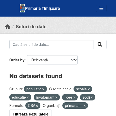
Skip to main content
Primăria Timișoara
Seturi de date
Order by
No datasets found
Grupuri:
populatie
Cuvinte cheie:
scoala
educatie
invatamant
licee
scoli
Formate:
CSV
Organizații:
primariatm
Filtrează Rezultatele