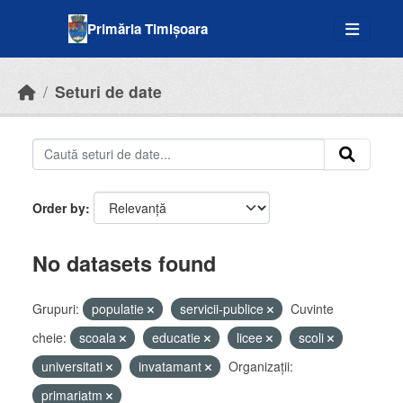
Skip to main content
Primăria Timișoara
Seturi de date
Order by
No datasets found
Grupuri:
populatie
servicii-publice
Cuvinte
cheie:
scoala
educatie
licee
scoli
universitati
invatamant
Organizații:
primariatm