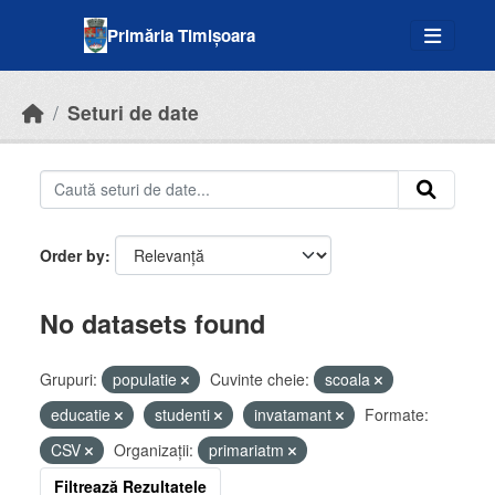
Skip to main content
Primăria Timișoara
Seturi de date
Order by
No datasets found
Grupuri:
populatie
Cuvinte cheie:
scoala
educatie
studenti
invatamant
Formate:
CSV
Organizații:
primariatm
Filtrează Rezultatele