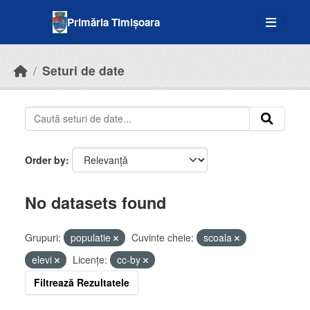
Skip to main content
Primăria Timișoara
Seturi de date
Order by
No datasets found
Grupuri:
populatie
Cuvinte cheie:
scoala
elevi
Licenţe:
cc-by
Filtrează Rezultatele