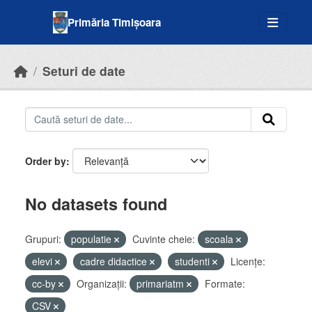
Skip to main content
Primăria Timișoara
Seturi de date
Order by
No datasets found
Grupuri:
populatie
Cuvinte cheie:
scoala
elevi
cadre didactice
studenti
Licenţe:
cc-by
Organizații:
primariatm
Formate:
CSV