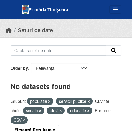
Skip to main content
Primăria Timișoara
Seturi de date
Order by
No datasets found
Grupuri:
populatie
servicii-publice
Cuvinte
cheie:
scoala
elevi
educatie
Formate:
CSV
Filtrează Rezultatele