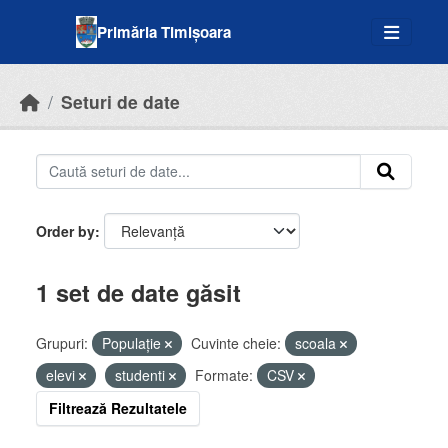
Skip to main content
Primăria Timișoara
Seturi de date
Order by
1 set de date găsit
Grupuri:
Populație
Cuvinte cheie:
scoala
elevi
studenti
Formate:
CSV
Filtrează Rezultatele