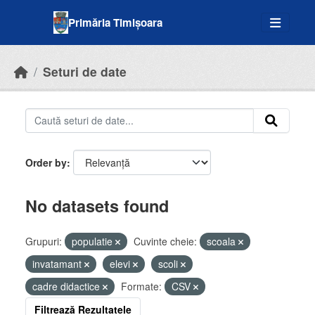
Skip to main content
Primăria Timișoara
Seturi de date
Order by
No datasets found
Grupuri:
populatie
Cuvinte cheie:
scoala
invatamant
elevi
scoli
cadre didactice
Formate:
CSV
Filtrează Rezultatele