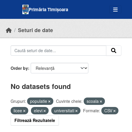
Skip to main content
Primăria Timișoara
Seturi de date
Order by
No datasets found
Grupuri:
populatie
Cuvinte cheie:
scoala
licee
elevi
universitati
Formate:
CSV
Filtrează Rezultatele