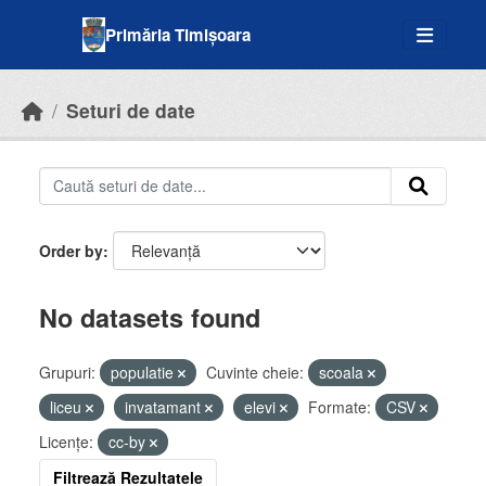
Skip to main content
Primăria Timișoara
Seturi de date
Order by
No datasets found
Grupuri:
populatie
Cuvinte cheie:
scoala
liceu
invatamant
elevi
Formate:
CSV
Licenţe:
cc-by
Filtrează Rezultatele