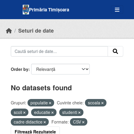
Skip to main content
Primăria Timișoara
Seturi de date
Order by
No datasets found
Grupuri:
populatie
Cuvinte cheie:
scoala
scoli
educatie
studenti
cadre didactice
Formate:
CSV
Filtrează Rezultatele