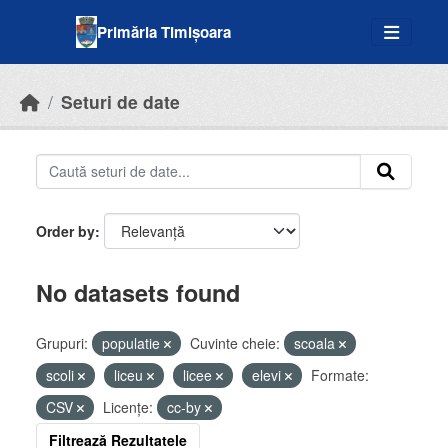
Skip to main content
Primăria Timișoara
Seturi de date
Order by
No datasets found
Grupuri:
populatie
Cuvinte cheie:
scoala
scoli
liceu
licee
elevi
Formate:
CSV
Licenţe:
cc-by
Filtrează Rezultatele