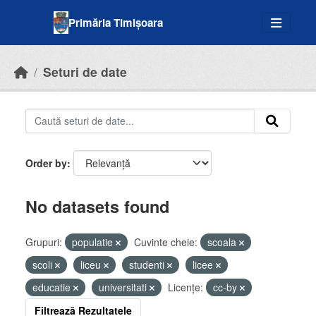
Skip to main content
Primăria Timișoara
Seturi de date
Order by
No datasets found
Grupuri:
populatie
Cuvinte cheie:
scoala
scoli
liceu
studenti
licee
educatie
universitati
Licenţe:
cc-by
Filtrează Rezultatele