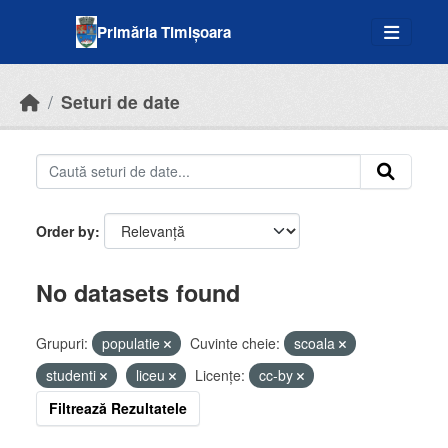
Skip to main content
Primăria Timișoara
Seturi de date
Order by
No datasets found
Grupuri:
populatie
Cuvinte cheie:
scoala
studenti
liceu
Licenţe:
cc-by
Filtrează Rezultatele