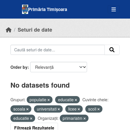
Skip to main content
Primăria Timișoara
Seturi de date
Order by
No datasets found
Grupuri:
populatie
educatie
Cuvinte cheie:
scoala
universitati
licee
scoli
educatie
Organizații:
primariatm
Filtrează Rezultatele