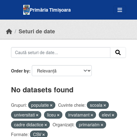
Skip to main content
Primăria Timișoara
Seturi de date
Order by
No datasets found
Grupuri:
populatie
Cuvinte cheie:
scoala
universitati
liceu
invatamant
elevi
cadre didactice
Organizații:
primariatm
Formate:
CSV