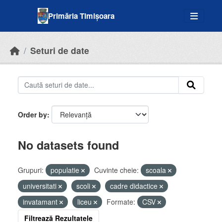
Skip to main content
Primăria Timișoara
Seturi de date
Order by
No datasets found
Grupuri:
populatie
Cuvinte cheie:
scoala
universitati
scoli
cadre didactice
invatamant
liceu
Formate:
CSV
Filtrează Rezultatele