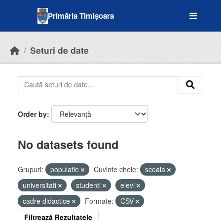
Skip to main content
Primăria Timișoara
Seturi de date
Order by
No datasets found
Grupuri:
populatie
Cuvinte cheie:
scoala
universitati
studenti
elevi
cadre didactice
Formate:
CSV
Filtrează Rezultatele