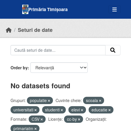
Skip to main content
Primăria Timișoara
Seturi de date
Order by
No datasets found
Grupuri:
populatie
Cuvinte cheie:
scoala
universitati
studenti
elevi
educatie
Formate:
CSV
Licenţe:
cc-by
Organizații:
primariatm