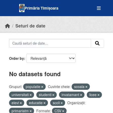
Skip to main content
Primăria Timișoara
Seturi de date
Order by
No datasets found
Grupuri:
populatie
Cuvinte cheie:
scoala
universitati
studenti
invatamant
licee
elevi
educatie
scoli
Organizații:
primariatm
Formate:
CSV