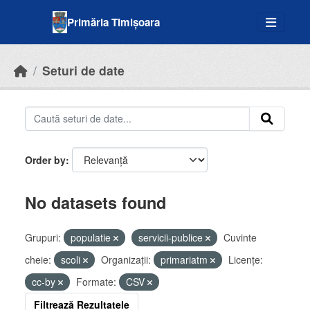
Skip to main content
Primăria Timișoara
Seturi de date
Order by
No datasets found
Grupuri:
populatie
servicii-publice
Cuvinte
cheie:
scoli
Organizații:
primariatm
Licenţe:
cc-by
Formate:
CSV
Filtrează Rezultatele