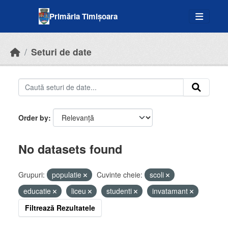
Skip to main content
Primăria Timișoara
Seturi de date
Order by
No datasets found
Grupuri:
populatie
Cuvinte cheie:
scoli
educatie
liceu
studenti
invatamant
Filtrează Rezultatele