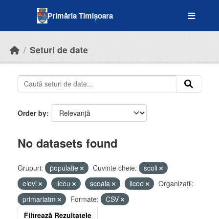
Skip to main content
Primăria Timișoara
Seturi de date
Order by
No datasets found
Grupuri:
populatie
Cuvinte cheie:
scoli
elevi
liceu
scoala
licee
Organizații:
primariatm
Formate:
CSV
Filtrează Rezultatele