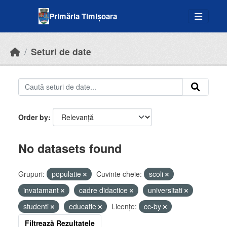
Skip to main content
Primăria Timișoara
Seturi de date
Order by
No datasets found
Grupuri:
populatie
Cuvinte cheie:
scoli
invatamant
cadre didactice
universitati
studenti
educatie
Licenţe:
cc-by
Filtrează Rezultatele