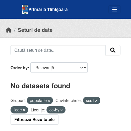
Skip to main content
Primăria Timișoara
Seturi de date
Order by
No datasets found
Grupuri:
populatie
Cuvinte cheie:
scoli
licee
Licenţe:
cc-by
Filtrează Rezultatele