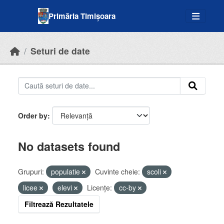
Skip to main content
Primăria Timișoara
Seturi de date
Order by
No datasets found
Grupuri:
populatie
Cuvinte cheie:
scoli
licee
elevi
Licenţe:
cc-by
Filtrează Rezultatele