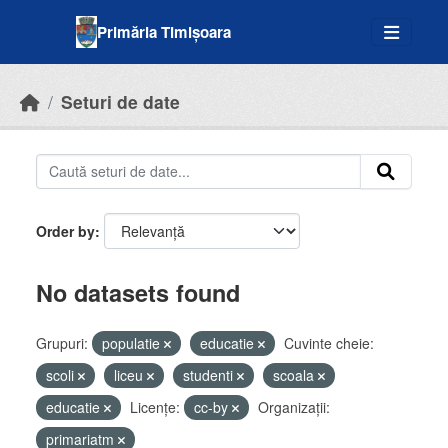
Skip to main content
Primăria Timișoara
Seturi de date
Order by
No datasets found
Grupuri:
populatie
educatie
Cuvinte cheie:
scoli
liceu
studenti
scoala
educatie
Licenţe:
cc-by
Organizații:
primariatm