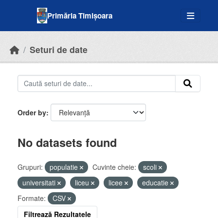
Skip to main content
Primăria Timișoara
Seturi de date
Order by
No datasets found
Grupuri:
populatie
Cuvinte cheie:
scoli
universitati
liceu
licee
educatie
Formate:
CSV
Filtrează Rezultatele