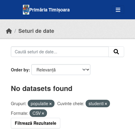
Skip to main content
Primăria Timișoara
Seturi de date
Order by
No datasets found
Grupuri:
populatie
Cuvinte cheie:
studenti
Formate:
CSV
Filtrează Rezultatele