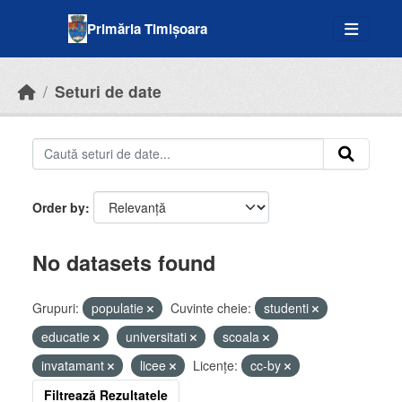
Skip to main content
Primăria Timișoara
Seturi de date
Order by
No datasets found
Grupuri:
populatie
Cuvinte cheie:
studenti
educatie
universitati
scoala
invatamant
licee
Licenţe:
cc-by
Filtrează Rezultatele