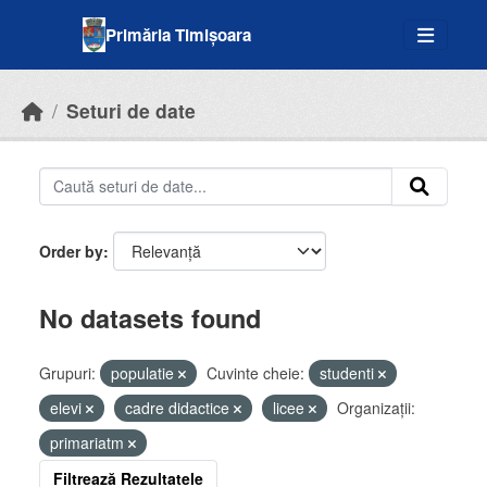
Skip to main content
Primăria Timișoara
Seturi de date
Order by
No datasets found
Grupuri:
populatie
Cuvinte cheie:
studenti
elevi
cadre didactice
licee
Organizații:
primariatm
Filtrează Rezultatele