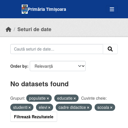
Skip to main content
Primăria Timișoara
Seturi de date
Order by
No datasets found
Grupuri:
populatie
educatie
Cuvinte cheie:
studenti
elevi
cadre didactice
scoala
Filtrează Rezultatele