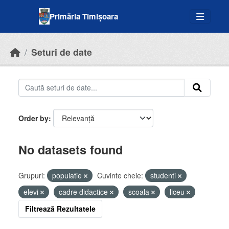
Skip to main content
Primăria Timișoara
Seturi de date
Order by
No datasets found
Grupuri:
populatie
Cuvinte cheie:
studenti
elevi
cadre didactice
scoala
liceu
Filtrează Rezultatele