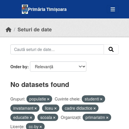
Skip to main content
Primăria Timișoara
Seturi de date
Order by
No datasets found
Grupuri:
populatie
Cuvinte cheie:
studenti
invatamant
liceu
cadre didactice
educatie
scoala
Organizații:
primariatm
Licenţe:
cc-by