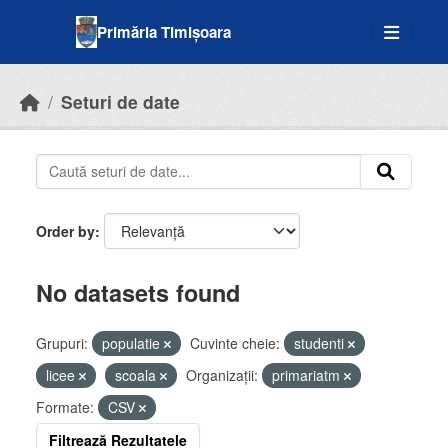
Skip to main content
Primăria Timișoara
Seturi de date
Order by
No datasets found
Grupuri:
populatie
Cuvinte cheie:
studenti
licee
scoala
Organizații:
primariatm
Formate:
CSV
Filtrează Rezultatele