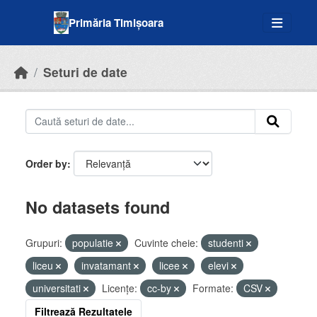
Skip to main content
Primăria Timișoara
Seturi de date
Order by
No datasets found
Grupuri:
populatie
Cuvinte cheie:
studenti
liceu
invatamant
licee
elevi
universitati
Licenţe:
cc-by
Formate:
CSV
Filtrează Rezultatele