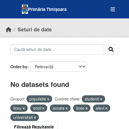
Skip to main content
Primăria Timișoara
Seturi de date
Order by
No datasets found
Grupuri:
populatie
Cuvinte cheie:
studenti
liceu
scoli
scoala
licee
elevi
universitati
Filtrează Rezultatele