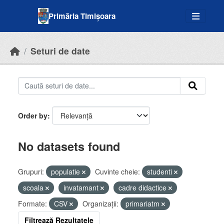
Skip to main content
Primăria Timișoara
Seturi de date
Order by
No datasets found
Grupuri:
populatie
Cuvinte cheie:
studenti
scoala
invatamant
cadre didactice
Formate:
CSV
Organizații:
primariatm
Filtrează Rezultatele