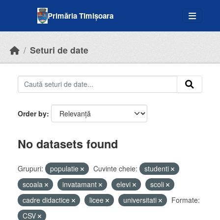
Skip to main content
Primăria Timișoara
Seturi de date
Order by
No datasets found
Grupuri:
populatie
Cuvinte cheie:
studenti
scoala
invatamant
elevi
scoli
cadre didactice
licee
universitati
Formate:
CSV