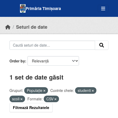
Skip to main content
Primăria Timișoara
Seturi de date
Order by
1 set de date găsit
Grupuri:
Populație
Cuvinte cheie:
studenti
scoli
Formate:
CSV
Filtrează Rezultatele