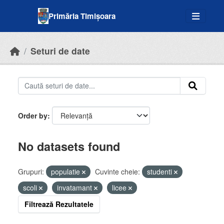
Skip to main content
Primăria Timișoara
Seturi de date
Order by
No datasets found
Grupuri:
populatie
Cuvinte cheie:
studenti
scoli
invatamant
licee
Filtrează Rezultatele