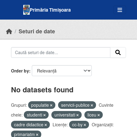
Skip to main content
Primăria Timișoara
Seturi de date
Order by
No datasets found
Grupuri:
populatie
servicii-publice
Cuvinte
cheie:
studenti
universitati
liceu
cadre didactice
Licenţe:
cc-by
Organizații:
primariatm