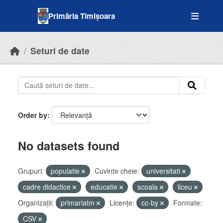
Skip to main content
Primăria Timișoara
Seturi de date
Order by
No datasets found
Grupuri:
populatie
Cuvinte cheie:
universitati
cadre didactice
educatie
scoala
liceu
Organizații:
primariatm
Licenţe:
cc-by
Formate:
CSV