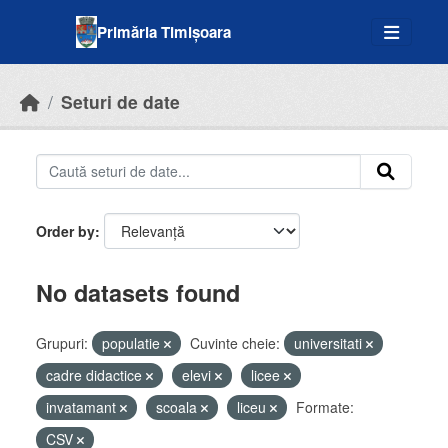
Skip to main content
Primăria Timișoara
Seturi de date
Order by
No datasets found
Grupuri:
populatie
Cuvinte cheie:
universitati
cadre didactice
elevi
licee
invatamant
scoala
liceu
Formate:
CSV