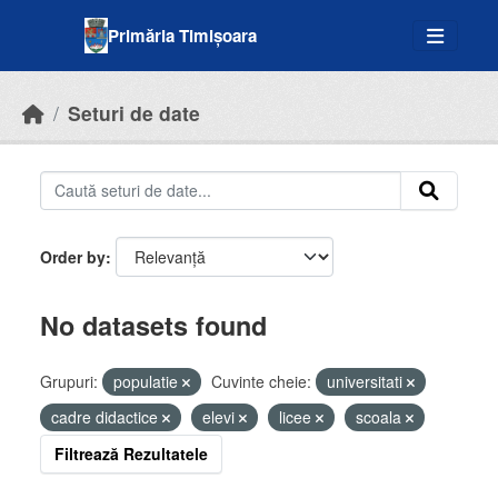
Skip to main content
Primăria Timișoara
Seturi de date
Order by
No datasets found
Grupuri:
populatie
Cuvinte cheie:
universitati
cadre didactice
elevi
licee
scoala
Filtrează Rezultatele