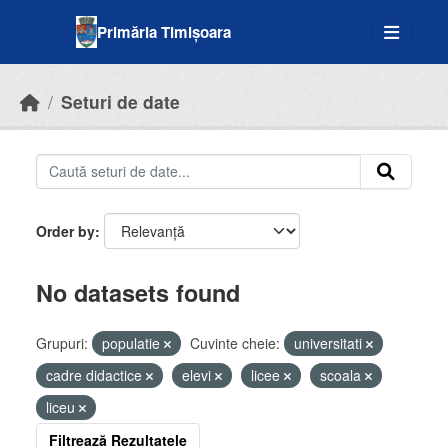
Skip to main content
Primăria Timișoara
Seturi de date
Order by
No datasets found
Grupuri:
populatie
Cuvinte cheie:
universitati
cadre didactice
elevi
licee
scoala
liceu
Filtrează Rezultatele