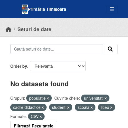
Skip to main content
Primăria Timișoara
Seturi de date
Order by
No datasets found
Grupuri:
populatie
Cuvinte cheie:
universitati
cadre didactice
studenti
scoala
liceu
Formate:
CSV
Filtrează Rezultatele