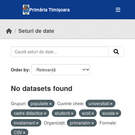
Skip to main content
Primăria Timișoara
Seturi de date
Order by
No datasets found
Grupuri:
populatie
Cuvinte cheie:
universitati
cadre didactice
studenti
scoli
scoala
invatamant
Organizații:
primariatm
Formate:
CSV