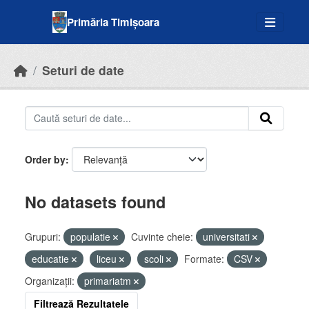
Skip to main content
Primăria Timișoara
Seturi de date
Order by
No datasets found
Grupuri:
populatie
Cuvinte cheie:
universitati
educatie
liceu
scoli
Formate:
CSV
Organizații:
primariatm
Filtrează Rezultatele